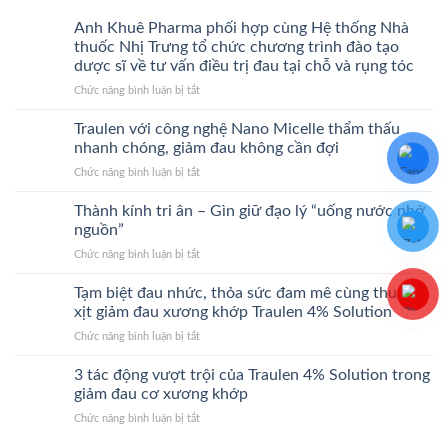
Anh Khuê Pharma phối hợp cùng Hệ thống Nhà
thuốc Nhị Trưng tổ chức chương trình đào tạo
dược sĩ về tư vấn điều trị đau tại chỗ và rụng tóc
ở
Chức năng bình luận bị tắt
Anh
Khuê
Traulen với công nghệ Nano Micelle thẩm thấu
Pharma
nhanh chóng, giảm đau không cần đợi
phối
ở
Chức năng bình luận bị tắt
hợp
Traulen
cùng
với
Thành kính tri ân – Gìn giữ đạo lý “uống nước nhớ
Hệ
công
thống
nguồn”
nghệ
Nhà
ở
Chức năng bình luận bị tắt
Nano
thuốc
Thành
Micelle
Nhị
kính
Tạm biệt đau nhức, thỏa sức đam mê cùng thuốc
thẩm
Trưng
tri
thấu
xịt giảm đau xương khớp Traulen 4% Solution
tổ
ân
nhanh
chức
ở
Chức năng bình luận bị tắt
–
chóng,
chương
Tạm
Gìn
giảm
trình
biệt
3 tác động vượt trội của Traulen 4% Solution trong
giữ
đau
đào
đau
đạo
giảm đau cơ xương khớp
không
tạo
nhức,
lý
cần
dược
ở
Chức năng bình luận bị tắt
thỏa
“uống
đợi
sĩ
3
sức
nước
về