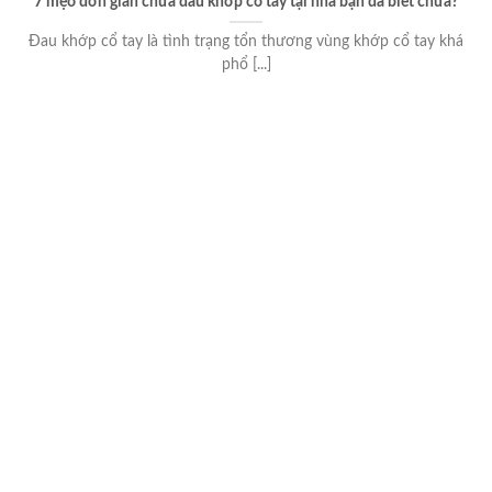
7 mẹo đơn giản chữa đau khớp cổ tay tại nhà bạn đã biết chưa?
Đau khớp cổ tay là tình trạng tổn thương vùng khớp cổ tay khá
phổ [...]