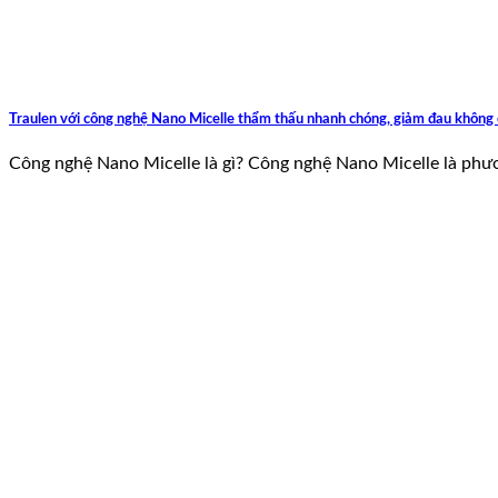
Traulen với công nghệ Nano Micelle thẩm thấu nhanh chóng, giảm đau không 
Công nghệ Nano Micelle là gì? Công nghệ Nano Micelle là phươ