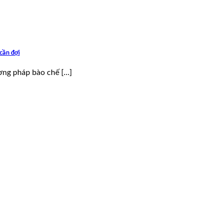
cần đợi
ng pháp bào chế [...]