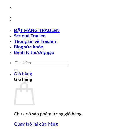
Chuyển
đến
nội
dung
ĐẶT HÀNG TRAULEN
Sét quà Traulen
Thông tin về Traulen
Blog sức khỏe
Bệnh lý thường gặp
Tìm
kiếm:
Giỏ hàng
Giỏ hàng
Chưa có sản phẩm trong giỏ hàng.
Quay trở lại cửa hàng