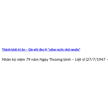
Thành kính tri ân – Gìn giữ đạo lý “uống nước nhớ nguồn”
Nhân kỷ niệm 79 năm Ngày Thương binh – Liệt sĩ (27/7/1947 – 2