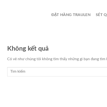
Chuyển
đến
nội
ĐẶT HÀNG TRAULEN
SÉT 
dung
Không kết quả
Có vẻ như chúng tôi không tìm thấy những gì bạn đang tìm ki