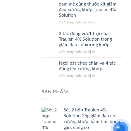
tri
thấu
đam mê cùng thuốc xịt giảm
ân
nhanh
đau xương khớp Traulen 4%
–
chóng,
Solution
Gìn
giảm
giữ
ở
Chức năng bình luận bị tắt
đau
đạo
Tạm
không
lý
biệt
cần
3 tác động vượt trội của
“uống
đau
đợi
Traulen 4% Solution trong
nước
nhức,
giảm đau cơ xương khớp
nhớ
thỏa
nguồn”
ở
Chức năng bình luận bị tắt
sức
3
đam
tác
mê
Ngồi bắt chéo chân và 4 tác
động
cùng
động lên xương khớp
vượt
thuốc
ở
Chức năng bình luận bị tắt
trội
xịt
Ngồi
của
giảm
bắt
Traulen
đau
chéo
SẢN PHẨM
4%
xương
chân
Solution
khớp
và
trong
Traulen
4
giảm
4%
Sét 2 hộp Traulen 4%
tác
đau
Solution
Solution 25g giảm đau cơ
động
cơ
lên
xương khớp, bầm tím, bong
xương
xương
khớp
gân, căng cơ
khớp