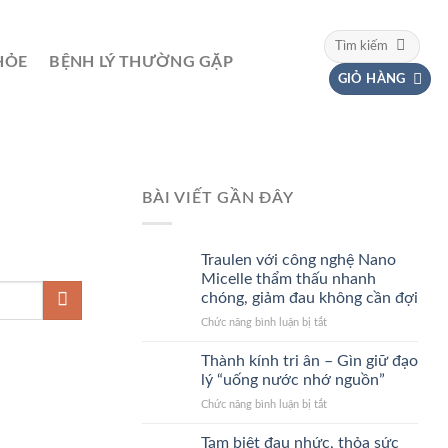
Tìm
kiếm:
HỎE
BỆNH LÝ THƯỜNG GẶP
GIỎ HÀNG
BÀI VIẾT GẦN ĐÂY
Traulen với công nghệ Nano
Micelle thẩm thấu nhanh
chóng, giảm đau không cần đợi
ở
Chức năng bình luận bị tắt
Traulen
với
Thành kính tri ân – Gìn giữ đạo
công
lý “uống nước nhớ nguồn”
nghệ
ở
Chức năng bình luận bị tắt
Nano
Thành
Micelle
kính
Tạm biệt đau nhức, thỏa sức
thẩm