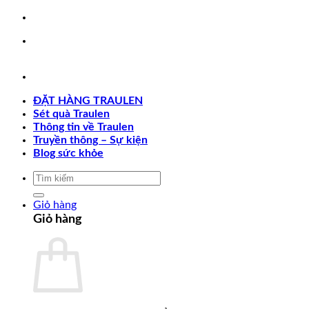
Chuyển
đến
nội
dung
ĐẶT HÀNG TRAULEN
Sét quà Traulen
Thông tin về Traulen
Truyền thông – Sự kiện
Blog sức khỏe
Tìm
kiếm:
Giỏ hàng
Giỏ hàng