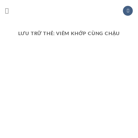
Chuyển
đến
nội
dung
LƯU TRỮ THẺ:
VIÊM KHỚP CÙNG CHẬU