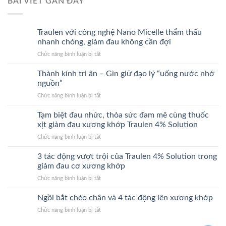
BÀI VIẾT GẦN ĐÂY
Traulen với công nghệ Nano Micelle thẩm thấu
nhanh chóng, giảm đau không cần đợi
ở
Chức năng bình luận bị tắt
Traulen
với
Thành kính tri ân – Gìn giữ đạo lý “uống nước nhớ
công
nguồn”
nghệ
ở
Chức năng bình luận bị tắt
Nano
Thành
Micelle
kính
Tạm biệt đau nhức, thỏa sức đam mê cùng thuốc
thẩm
tri
thấu
xịt giảm đau xương khớp Traulen 4% Solution
ân
nhanh
ở
Chức năng bình luận bị tắt
–
chóng,
Tạm
Gìn
giảm
biệt
3 tác động vượt trội của Traulen 4% Solution trong
giữ
đau
đau
đạo
giảm đau cơ xương khớp
không
nhức,
lý
cần
ở
Chức năng bình luận bị tắt
thỏa
“uống
đợi
3
sức
nước
tác
Ngồi bắt chéo chân và 4 tác động lên xương khớp
đam
nhớ
động
mê
nguồn”
ở
Chức năng bình luận bị tắt
vượt
cùng
Ngồi
trội
thuốc