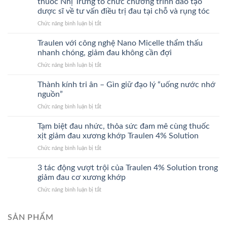
thuốc Nhị Trưng tổ chức chương trình đào tạo
dược sĩ về tư vấn điều trị đau tại chỗ và rụng tóc
ở
Chức năng bình luận bị tắt
Anh
Khuê
Traulen với công nghệ Nano Micelle thẩm thấu
Pharma
nhanh chóng, giảm đau không cần đợi
phối
ở
Chức năng bình luận bị tắt
hợp
Traulen
cùng
với
Thành kính tri ân – Gìn giữ đạo lý “uống nước nhớ
Hệ
công
thống
nguồn”
nghệ
Nhà
ở
Chức năng bình luận bị tắt
Nano
thuốc
Thành
Micelle
Nhị
kính
Tạm biệt đau nhức, thỏa sức đam mê cùng thuốc
thẩm
Trưng
tri
thấu
xịt giảm đau xương khớp Traulen 4% Solution
tổ
ân
nhanh
chức
ở
Chức năng bình luận bị tắt
–
chóng,
chương
Tạm
Gìn
giảm
trình
biệt
3 tác động vượt trội của Traulen 4% Solution trong
giữ
đau
đào
đau
đạo
giảm đau cơ xương khớp
không
tạo
nhức,
lý
cần
dược
ở
Chức năng bình luận bị tắt
thỏa
“uống
đợi
sĩ
3
sức
nước
về
tác
đam
nhớ
tư
động
SẢN PHẨM
mê
nguồn”
vấn
vượt
cùng