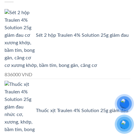
điều
trội
thuốc
trị
của
xịt
đau
Traulen
giảm
tại
4%
đau
chỗ
Solution
xương
và
trong
khớp
rụng
giảm
Sét 2 hộp Traulen 4% Solution 25g giảm đau
Traulen
tóc
đau
4%
cơ
Solution
xương
khớp
cơ xương khớp, bầm tím, bong gân, căng cơ
836000
VND
Thuốc xịt Traulen 4% Solution 25g giảm đau